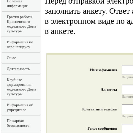
Перед отправкой электр
Полезная
информация
заполнить анкету. Ответ
График работы
в электронном виде по а
Красненского
модельного Дома
в анкете.
культуры
Информация по
коронавирусу
О нас
Деятельность
Имя и фамилия
Наприм
Клубные
формирования
модельного Дома
Эл. почта
культуры
Наприме
Информация об
Контактный телефон
учредителе
Наприме
Пожарная
безопасность
Текст сообщения