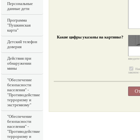
Персональные
данные дети
Программа
"Пушкинская
карта"
Какие цифры указаны на картинке?
Детский телефон
доверия
Действия при
введите
обнаружении
мины
Наж
законом
"Обеспечение
безопасности
населения" -
"Противодействие
терроризму и
экстремизму"
"Обеспечение
безопасности
населения" -
"Противодействие
терроризму и