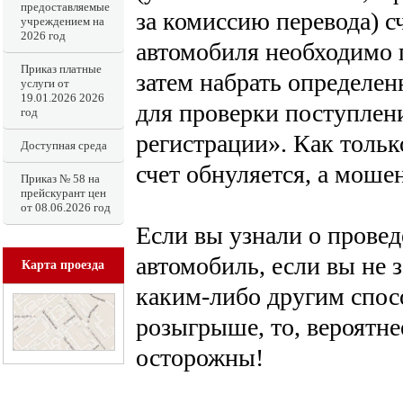
предоставляемые
за комиссию перевода) с
учреждением на
2026 год
автомобиля необходимо п
Приказ платные
затем набрать определе
услуги от
19.01.2026 2026
для проверки поступлени
год
регистрации». Как толь
Доступная среда
счет обнуляется, а моше
Приказ № 58 на
прейскурант цен
от 08.06.2026 год
Если вы узнали о провед
автомобиль, если вы не 
Карта проезда
каким-либо другим спосо
розыгрыше, то, вероятне
осторожны!