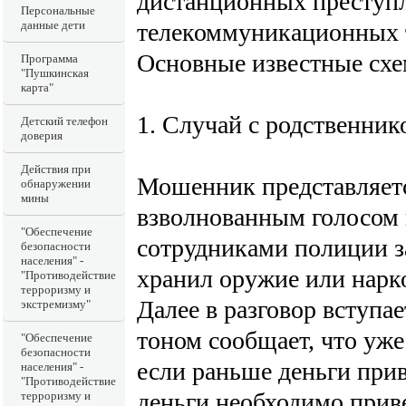
дистанционных преступ
Персональные
телекоммуникационных 
данные дети
Основные известные сх
Программа
"Пушкинская
карта"
1. Случай с родственник
Детский телефон
доверия
Действия при
Мошенник представляетс
обнаружении
мины
взволнованным голосом 
"Обеспечение
сотрудниками полиции з
безопасности
населения" -
хранил оружие или нарк
"Противодействие
терроризму и
Далее в разговор вступ
экстремизму"
тоном сообщает, что уже
"Обеспечение
безопасности
если раньше деньги прив
населения" -
"Противодействие
деньги необходимо приве
терроризму и