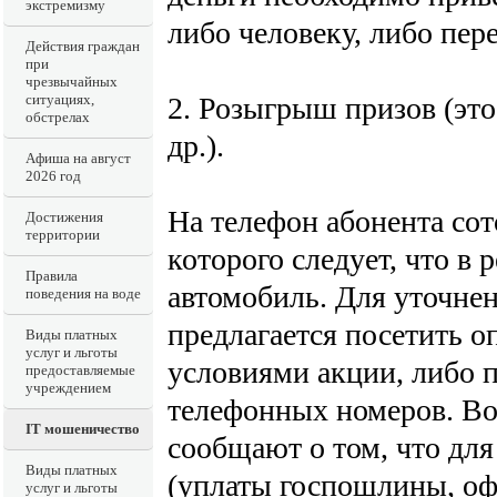
экстремизму
либо человеку, либо пер
Действия граждан
при
чрезвычайных
2. Розыгрыш призов (это
ситуациях,
обстрелах
др.).
Афиша на август
2026 год
На телефон абонента сот
Достижения
территории
которого следует, что в 
Правила
автомобиль. Для уточнен
поведения на воде
предлагается посетить о
Виды платных
услуг и льготы
условиями акции, либо 
предоставляемые
учреждением
телефонных номеров. Во
IT мошеничество
сообщают о том, что дл
Виды платных
(уплаты госпошлины, о
услуг и льготы